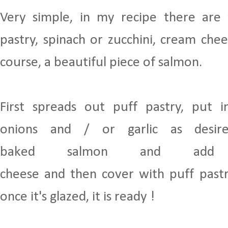
Very
simple,
in
my recipe
there are
pastry
, spinach or zucchini, cream
chee
course, a beautiful piece of
salmon
.
First spreads
out puff pastry
,
put i
onions
and /
or garlic
as desir
baked
salmon
and add
cheese
and
then
cover
with
puff past
once it's glazed
,
it is ready !