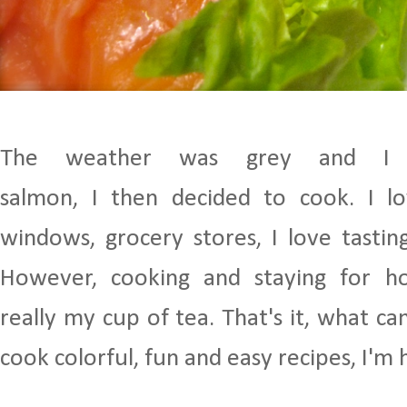
The weather was grey and I 
salmon,
I
then
decided to
cook.
I l
windows
, grocery stores, I love
tastin
However,
cooking and staying
for h
really
my cup of tea
. That's it, what c
cook
colorful
,
fun and easy recipes
,
I'm 