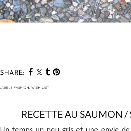
SHARE:
LABELS
FASHION
,
WISH LIST
RECETTE AU SAUMON /
Un temps un peu gris et une envie de 